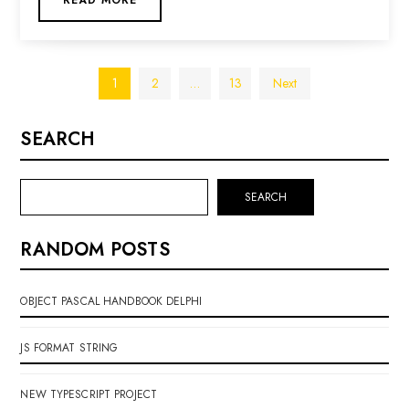
READ MORE
Posts
1
2
…
13
Next
pagination
SEARCH
SEARCH
RANDOM POSTS
OBJECT PASCAL HANDBOOK DELPHI
JS FORMAT STRING
NEW TYPESCRIPT PROJECT