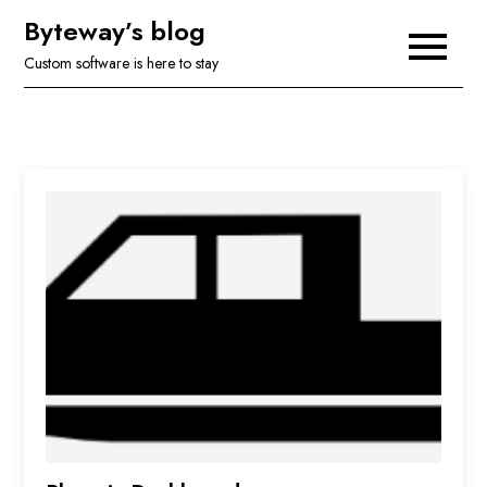
Skip
Byteway’s blog
to
Custom software is here to stay
content