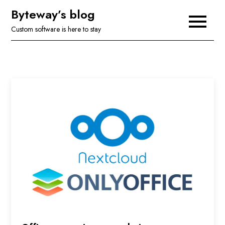
Skip
Byteway’s blog
to
Custom software is here to stay
content