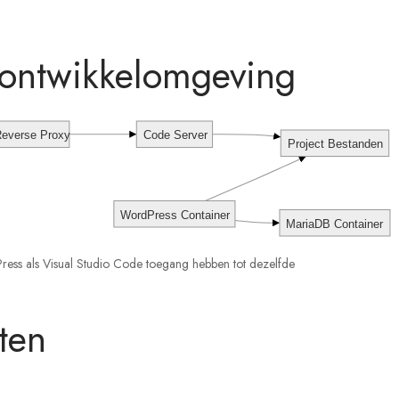
 ontwikkelomgeving
everse Proxy
Code Server
Project Bestanden
WordPress Container
MariaDB Container
ress als Visual Studio Code toegang hebben tot dezelfde
ten