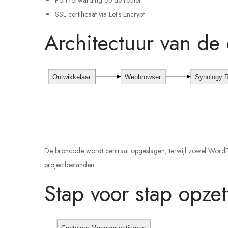
Port forwarding op de router
SSL-certificaat via Let’s Encrypt
Architectuur van de
Ontwikkelaar
Webbrowser
Synology R
De broncode wordt centraal opgeslagen, terwijl zowel WordP
projectbestanden.
Stap voor stap opzet