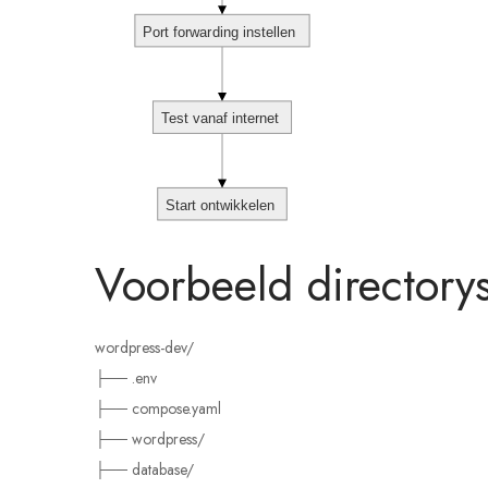
Port forwarding instellen
Test vanaf internet
Start ontwikkelen
Voorbeeld directorys
wordpress-dev/
├── .env
├── compose.yaml
├── wordpress/
├── database/