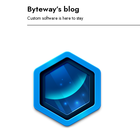
Skip
Byteway’s blog
to
Custom software is here to stay
content