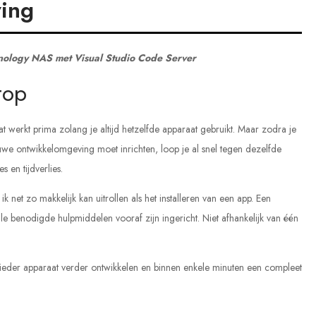
ving
nology NAS met Visual Studio Code Server
top
 werkt prima zolang je altijd hetzelfde apparaat gebruikt. Maar zodra je
we ontwikkelomgeving moet inrichten, loop je al snel tegen dezelfde
 en tijdverlies.
et zo makkelijk kan uitrollen als het installeren van een app. Een
 benodigde hulpmiddelen vooraf zijn ingericht. Niet afhankelijk van één
l ieder apparaat verder ontwikkelen en binnen enkele minuten een compleet