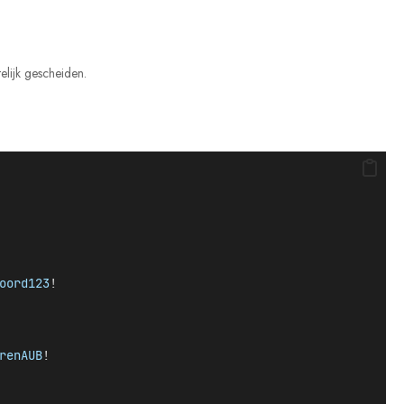
elijk gescheiden.
oord123
!
renAUB
!