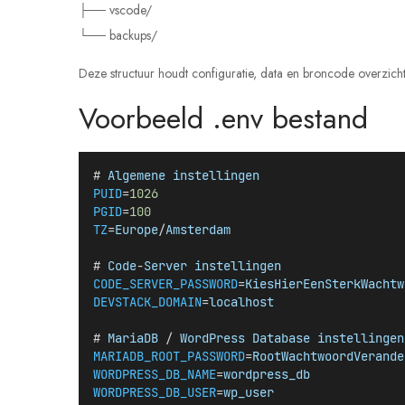
├── vscode/
└── backups/
Deze structuur houdt configuratie, data en broncode overzicht
Voorbeeld .env bestand
# 
Algemene
instellingen
PUID
=
1026
PGID
=
100
TZ
=
Europe
/
Amsterdam
# 
Code
-
Server
instellingen
CODE_SERVER_PASSWORD
=
KiesHierEenSterkWachtw
DEVSTACK_DOMAIN
=
localhost
# 
MariaDB
 / 
WordPress
Database
instellingen
MARIADB_ROOT_PASSWORD
=
RootWachtwoordVerande
WORDPRESS_DB_NAME
=
wordpress_db
WORDPRESS_DB_USER
=
wp_user