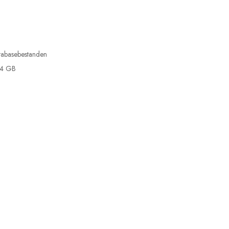
tabasebestanden
 4 GB