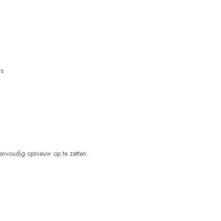
rs
nvoudig opnieuw op te zetten.